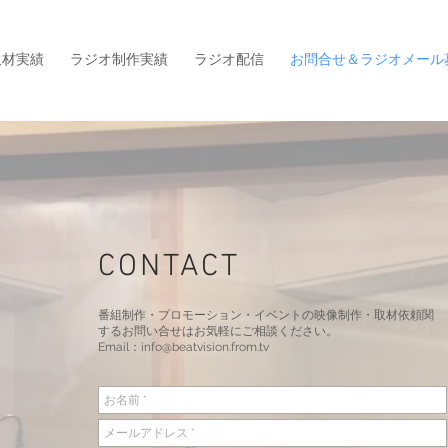
取材実績
ラジオ制作実績
ラジオ配信
お問合せ＆ラジオメール
CONTACT
番組制作・プロモーション・イベントの映像制作・取材依頼関
するお問い合せはお気軽にご相談ください。​
Email：
info@beatvision.from.tv